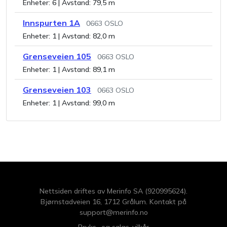
Enheter:
6
| Avstand:
79,5 m
Innspurten 1A
0663
OSLO
Enheter:
1
| Avstand:
82,0 m
Grenseveien 105
0663
OSLO
Enheter:
1
| Avstand:
89,1 m
Grenseveien 103
0663
OSLO
Enheter:
1
| Avstand:
99,0 m
Nettsiden driftes av Merinfo SA (920995624).
Bjørnstadveien 16, 1712 Grålum. Kontakt på
support@merinfo.no
Bruks- og salgs-vilkår