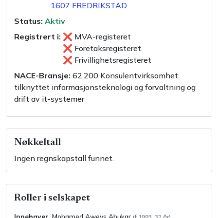
1607
FREDRIKSTAD
Status:
Aktiv
Registrert i:
❌
MVA-registeret
❌
Foretaksregisteret
❌
Frivillighetsregisteret
NACE-Bransje:
62.200
Konsulentvirksomhet
tilknyttet informasjonsteknologi og forvaltning og
drift av it-systemer
Nøkkeltall
Ingen regnskapstall funnet.
Roller i selskapet
Innehaver
Mohamed Aweys
Abukar
(f
1993
,
32
år)