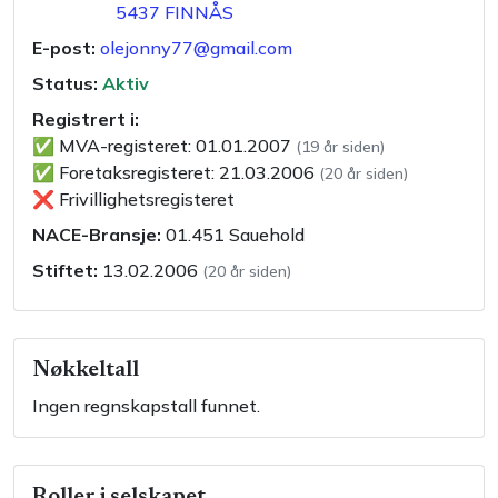
5437
FINNÅS
E-post:
olejonny77@gmail.com
Status:
Aktiv
Registrert i:
✅
MVA-registeret
:
01.01.2007
(
19 år siden
)
✅
Foretaksregisteret
:
21.03.2006
(
20 år siden
)
❌
Frivillighetsregisteret
NACE-Bransje:
01.451
Sauehold
Stiftet:
13.02.2006
(
20 år siden
)
Nøkkeltall
Ingen regnskapstall funnet.
Roller i selskapet