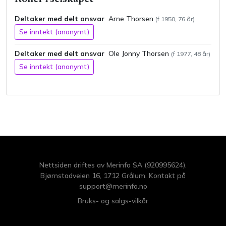
Deltaker med delt ansvar
Arne
Thorsen
(f
1950
,
76
år)
Se inntekt (anonymt)
Deltaker med delt ansvar
Ole Jonny
Thorsen
(f
1977
,
48
år)
Se inntekt (anonymt)
Nettsiden driftes av Merinfo SA (920995624).
Bjørnstadveien 16, 1712 Grålum. Kontakt på
support@merinfo.no
Bruks- og salgs-vilkår