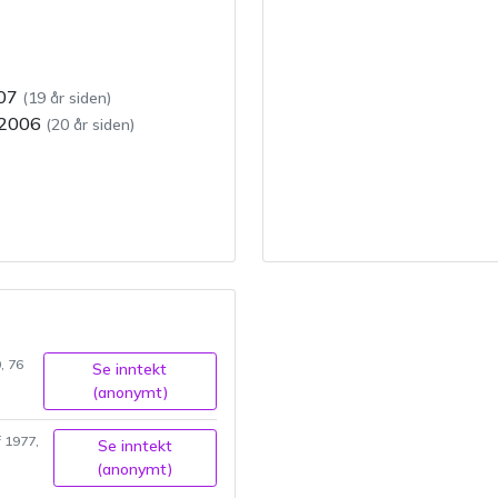
07
(
19 år siden
)
.2006
(
20 år siden
)
0
,
76
Se inntekt
(anonymt)
f
1977
,
Se inntekt
(anonymt)