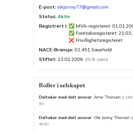
E-post:
olejonny77@gmail.com
Status:
Aktiv
Registrert i:
✅
MVA-registeret
:
01.01.20
✅
Foretaksregisteret
:
21.03
❌
Frivillighetsregisteret
NACE-Bransje:
01.451
Sauehold
Stiftet:
13.02.2006
(
20 år siden
)
Roller i selskapet
Deltaker med delt ansvar
Arne
Thorsen
(f
195
år)
Deltaker med delt ansvar
Ole Jonny
Thorsen
(
48
år)