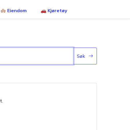
🏘️ Eiendom
🚗 Kjøretøy
Søk
t.