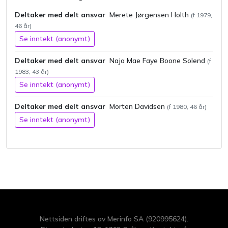
Deltaker med delt ansvar
Merete
Jørgensen
Holth
(f
1979
,
46
år)
Se inntekt (anonymt)
Deltaker med delt ansvar
Naja Mae
Faye Boone
Solend
(f
1983
,
43
år)
Se inntekt (anonymt)
Deltaker med delt ansvar
Morten
Davidsen
(f
1980
,
46
år)
Se inntekt (anonymt)
Nettsiden driftes av Merinfo SA (920995624).