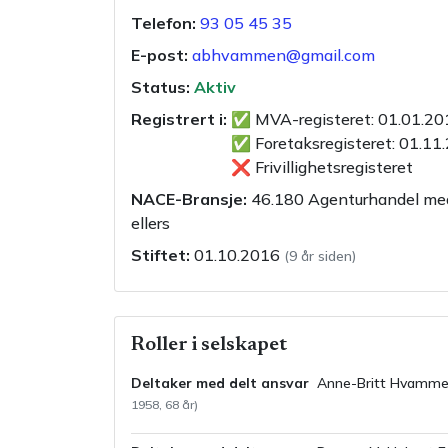
Telefon:
93 05 45 35
E-post:
abhvammen@gmail.com
Status:
Aktiv
Registrert i:
✅
MVA-registeret
:
01.01.20
✅
Foretaksregisteret
:
01.11
❌
Frivillighetsregisteret
NACE-Bransje:
46.180
Agenturhandel med 
ellers
Stiftet:
01.10.2016
(
9 år siden
)
Roller i selskapet
Deltaker med delt ansvar
Anne-Britt
Hvamme
1958
,
68
år)