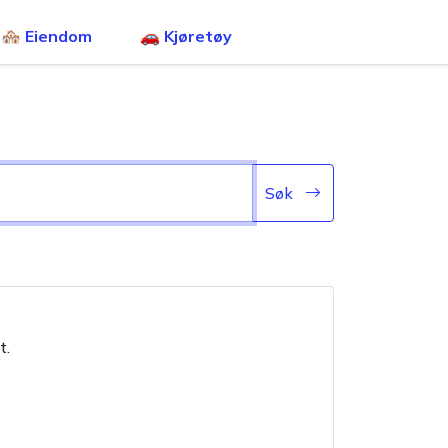
🏘️ Eiendom
🚗 Kjøretøy
Søk
t.