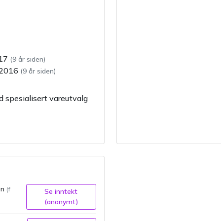
17
(
9 år siden
)
.2016
(
9 år siden
)
spesialisert vareutvalg
n
(f
Se inntekt
(anonymt)