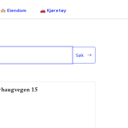
🏘️ Eiendom
🚗 Kjøretøy
Søk
erhaugvegen 15