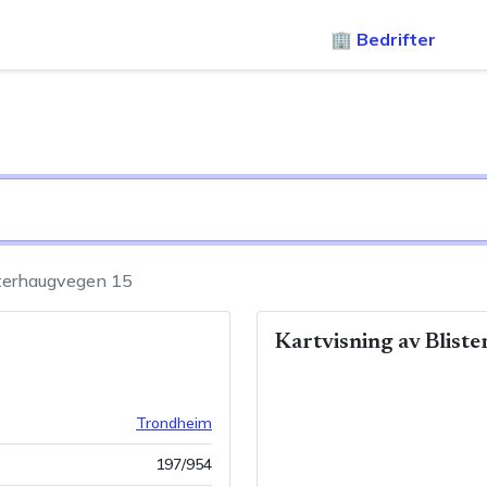
🏢 Bedrifter
sterhaugvegen 15
Kartvisning av
Blist
Trondheim
197
/
954