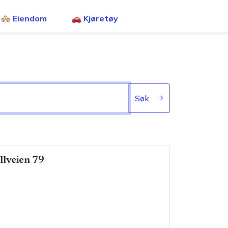
🏘️ Eiendom
🚗 Kjøretøy
Søk
llveien 79