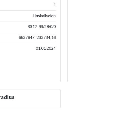
1
Haskollveien
3312-93/28/0/0
6637847
,
233734,16
01.01.2024
adius