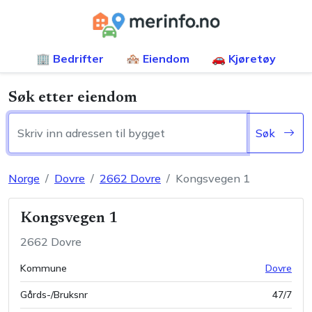
🏢 Bedrifter
🏘️ Eiendom
🚗 Kjøretøy
Søk etter eiendom
Søk
Norge
Dovre
2662
Dovre
Kongsvegen 1
Kongsvegen 1
2662
Dovre
Kommune
Dovre
Gårds-/Bruksnr
47
/
7