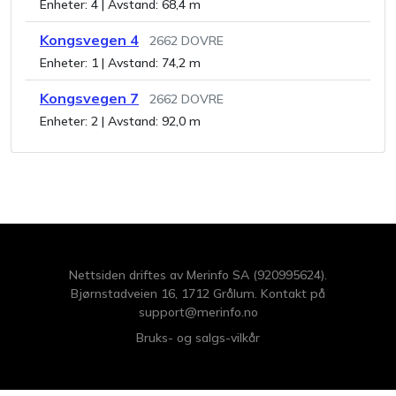
Enheter:
4
| Avstand:
68,4 m
Kongsvegen 4
2662
DOVRE
Enheter:
1
| Avstand:
74,2 m
Kongsvegen 7
2662
DOVRE
Enheter:
2
| Avstand:
92,0 m
Nettsiden driftes av Merinfo SA (920995624).
Bjørnstadveien 16, 1712 Grålum. Kontakt på
support@merinfo.no
Bruks- og salgs-vilkår