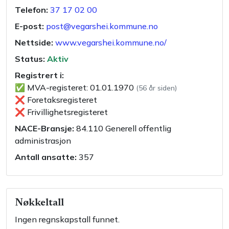
Telefon:
37 17 02 00
E-post:
post@vegarshei.kommune.no
Nettside:
www.vegarshei.kommune.no/
Status:
Aktiv
Registrert i:
✅
MVA-registeret
:
01.01.1970
(
56 år siden
)
❌
Foretaksregisteret
❌
Frivillighetsregisteret
NACE-Bransje:
84.110
Generell offentlig
administrasjon
Antall ansatte:
357
Nøkkeltall
Ingen regnskapstall funnet.