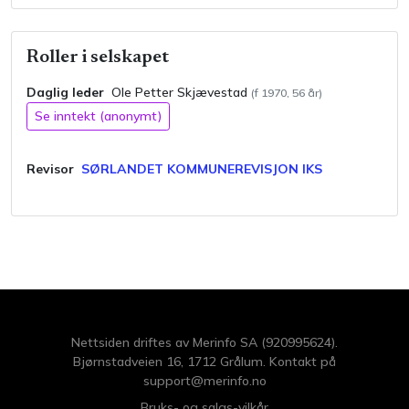
Roller i selskapet
Daglig leder
Ole Petter
Skjævestad
(f
1970
,
56
år)
Se inntekt (anonymt)
Revisor
SØRLANDET KOMMUNEREVISJON IKS
Nettsiden driftes av Merinfo SA (920995624).
Bjørnstadveien 16, 1712 Grålum. Kontakt på
support@merinfo.no
Bruks- og salgs-vilkår