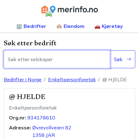
🏢 Bedrifter
🏘️ Eiendom
🚗 Kjøretøy
Søk etter bedrift
Søk
Bedrifter i Norge
Enkeltpersonforetak
@ HJELDE
@ HJELDE
Enkeltpersonforetak
Org.nr:
934178610
Adresse:
Øvrevollveien 82
1358
JAR