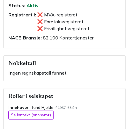
Status:
Aktiv
Registrert i:
❌
MVA-registeret
❌
Foretaksregisteret
❌
Frivillighetsregisteret
NACE-Bransje:
82.100
Kontortjenester
Nøkkeltall
Ingen regnskapstall funnet.
Roller i selskapet
Innehaver
Turid
Hjelde
(f
1957
,
68
år)
Se inntekt (anonymt)