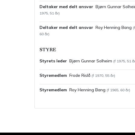
Deltaker med delt ansvar
Bjørn Gunnar
Solhe
1975
,
51
år)
Deltaker med delt ansvar
Roy Henning
Bang
(
60
år)
STYRE
Styrets leder
Bjørn Gunnar
Solheim
(f
1975
,
51
år
Styremedlem
Frode
Rislå
(f
1970
,
55
år)
Styremedlem
Roy Henning
Bang
(f
1965
,
60
år)