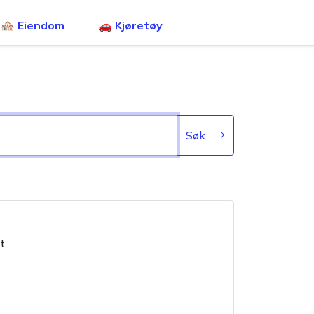
🏘️ Eiendom
🚗 Kjøretøy
Søk
t.