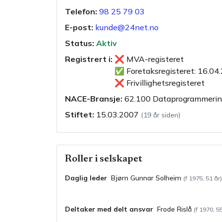
Telefon:
98 25 79 03
E-post:
kunde@24net.no
Status:
Aktiv
Registrert i:
❌
MVA-registeret
✅
Foretaksregisteret
:
16.04
❌
Frivillighetsregisteret
NACE-Bransje:
62.100
Dataprogrammerin
Stiftet:
15.03.2007
(
19 år siden
)
Roller i selskapet
Daglig leder
Bjørn Gunnar
Solheim
(f
1975
,
51
år)
Deltaker med delt ansvar
Frode
Rislå
(f
1970
,
5