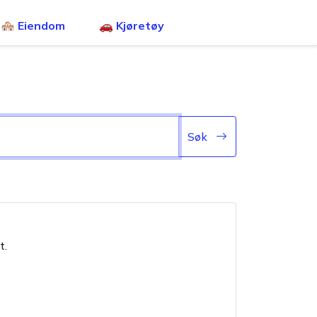
🏘️ Eiendom
🚗 Kjøretøy
Søk
t.