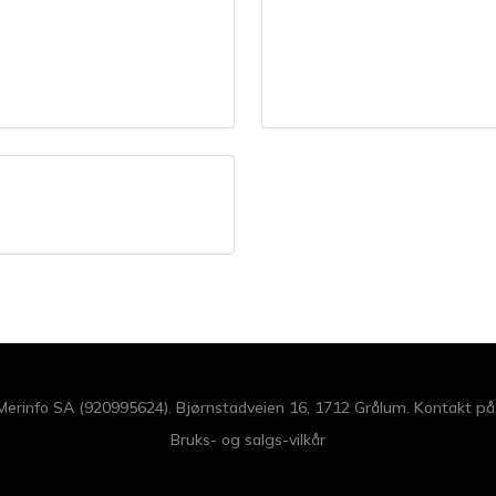
 Merinfo SA (920995624). Bjørnstadveien 16, 1712 Grålum. Kontakt p
Bruks- og salgs-vilkår