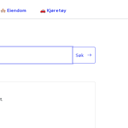
🏘️ Eiendom
🚗 Kjøretøy
Søk
t.